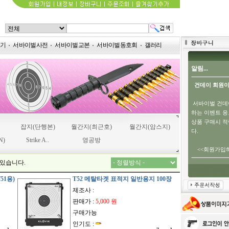
용기
서바이벌사전
서바이벌교본
서바이벌동호회
갤러리
알림...
건데이 회원이
서바이벌 건데
하는 이벤트 응
상품 구매시 
잡지(단행본)
월간지(최근호)
월간지(암스지)
다.
N)
Strike A..
영공방
<<회원가입하
 있습니다.
51용)
T52 메탈타겟 표적지 일반용지 100장
제조사 :
판매가 :
5,000 원
구매가능
인기도 :