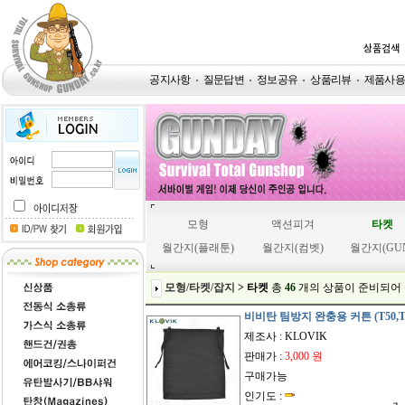
공지사항
질문답변
정보공유
상품리뷰
제품사
모형
액션피겨
타켓
월간지(플래툰)
월간지(컴벳)
월간지(GU
모형/타켓/잡지
> 타켓
총
46
개
의 상품이 준비되어
비비탄 팀방지 완충용 커튼 (T50,T
제조사 : KLOVIK
판매가 :
3,000 원
구매가능
인기도 :