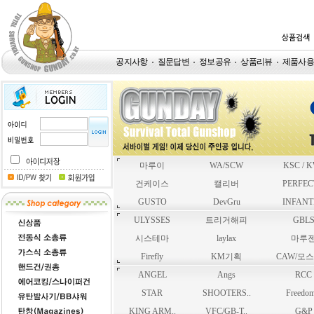
공지사항
질문답변
정보공유
상품리뷰
제품사
마루이
WA/SCW
KSC / K
건케이스
캘리버
PERFECT
GUSTO
DevGru
INFANT
ULYSSES
트리거해피
GBL
시스테마
laylax
마루
Firefly
KM기획
CAW/모
ANGEL
Angs
RCC
STAR
SHOOTERS..
Freedom
KING ARM..
VFC/GB-T..
G&P