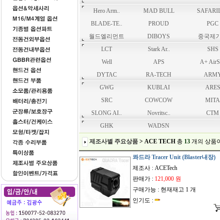
Hero Arm..
MAD BULL
SAFARIL
BLADE-TE..
PROUD
PGC
월드엘리먼트
DIBOYS
중국제
LCT
Stark Ar..
SHS
Well
APS
A+ AirS
DYTAC
RA-TECH
ARM
GWG
KUBLAI
ARE
SRC
COWCOW
MITA
SLONG AI..
Novritsc..
CTM
GHK
WADSN
제조사별 주요상품
> ACE TECH
총
13
개
의 상품
콰드라 Tracer Unit (Blaster내장)
제조사 : ACETech
판매가 :
121,000 원
구매가능 : 현재재고 1 개
인기도 :