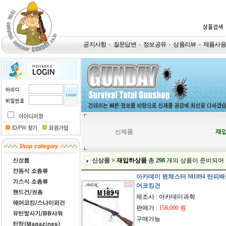
공지사항
질문답변
정보공유
상품리뷰
제품사
신제품
재
신상품
> 재입하상품
총
298
개
의 상품이 준비되어
아카데미 윈체스터 M1894 탄피배
어코킹건
제조사 : 아카데미과학
판매가 :
158,000 원
구매가능