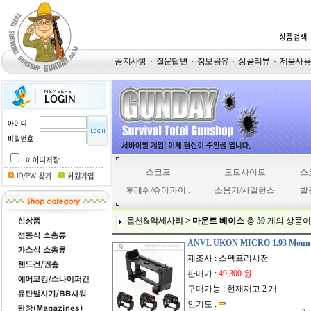
공지사항
질문답변
정보공유
상품리뷰
제품사
스코프
도트사이트
스
후레쉬/슈어파이..
소음기/사일런스
발
옵션&악세사리
> 마운트 베이스
총
59
개
의 상품이
ANVL UKON MICRO 1.93 Moun
제조사 : 스펙프리시전
판매가 :
49,300 원
구매가능 : 현재재고 2 개
인기도 :