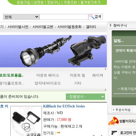
용기
서바이벌사전
서바이벌교본
서바이벌동호회
갤러리
알림...
건데이 회원이
서바이벌 건데
하는 이벤트 응
상품 구매시 
코프/도트용옵..
마운트 베이스
마운트 링
레이져
다.
광기(풀오토트..
양각대/바이포드
기타
<<회원가입하
상품이 준비되어 있습니다.
보호 커
Killflash for EOTech Series
제조사 : WD
판매가 :
17,000 원
구매가능 : 현재재고 2 개
인기도 :