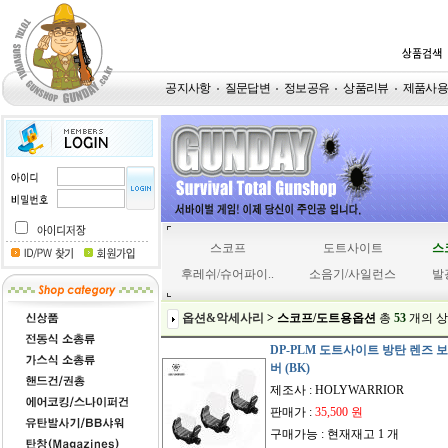
공지사항
질문답변
정보공유
상품리뷰
제품사
스코프
도트사이트
스
후레쉬/슈어파이..
소음기/사일런스
발
옵션&악세사리
> 스코프/도트용옵션
총
53
개
의 
DP-PLM 도트사이트 방탄 렌즈 
버 (BK)
제조사 : HOLYWARRIOR
판매가 :
35,500 원
구매가능 : 현재재고 1 개