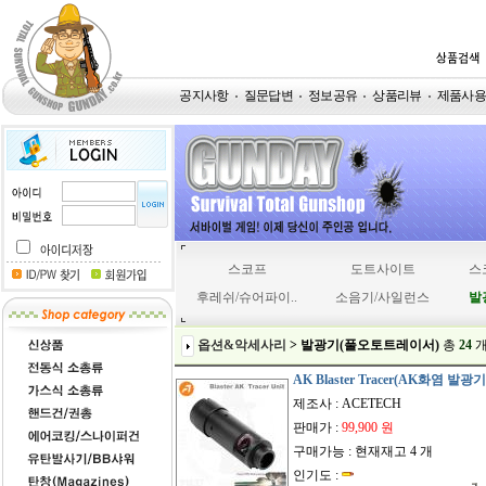
공지사항
질문답변
정보공유
상품리뷰
제품사
스코프
도트사이트
스
후레쉬/슈어파이..
소음기/사일런스
발
옵션&악세사리
> 발광기(풀오토트레이서)
총
24
AK Blaster Tracer(AK화염 발광기
제조사 : ACETECH
판매가 :
99,900 원
구매가능 : 현재재고 4 개
인기도 :