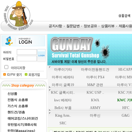
공지사항
질문답변
정보공유
상품리뷰
제품사
마루이기타
마루이전동핸드건
HI-CAP
마루이 베레타
마루이 PX4
마루이 M9
마루이 글록19
M&P 관련
마루이 V1
KSC 글록시리..
KSC USP ..
KSC 기
kwc 베레타
KWA
KWC 기
Bell사 부품
ARMY
HFC
King Arm..
마루신
G&G
SRC