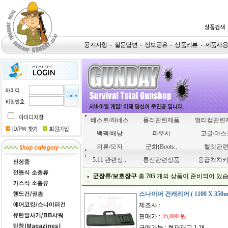
공지사항
질문답변
정보공유
상품리뷰
제품사
베스트/하네스
몰리관련제품
멀티캠관련
백팩/배낭
파우치
고글/마스
의류/모자
군화(Boots..
헬멧관
5.11 관련상..
통신관련상품
응급처치
군장류/보호장구
총
705
개
의 상품이 준비되어 있습
스나이퍼 건캐리어 ( 1100 X 350m
제조사 :
판매가 :
35,000 원
구매가능 : 현재재고 1 개