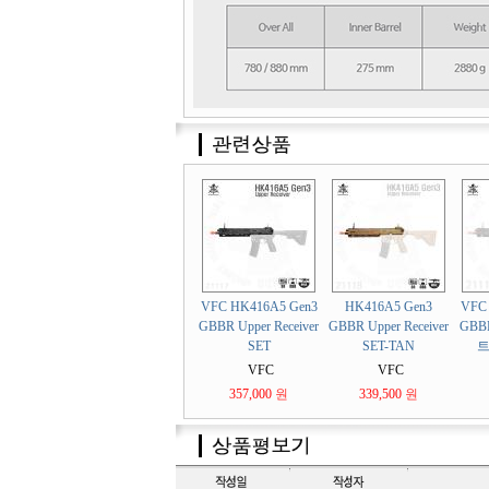
VFC HK416A5 Gen3
HK416A5 Gen3
VFC
GBBR Upper Receiver
GBBR Upper Receiver
GB
SET
SET-TAN
트
VFC
VFC
357,000
원
339,500
원